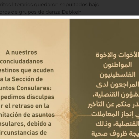
ritos literarios quedaron sepultados bajo
mbros de grupos de danza Dabkeh
h Al-Atresh de 9 años, las dos niñas
ns. Además, muchos artistas y escritores
artes de sus cuerpos.