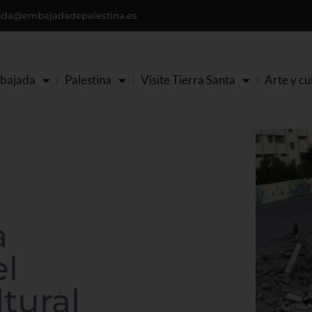
da@embajadadepalestina.es
bajada
Palestina
Visite Tierra Santa
Arte y cu
a
el
tural