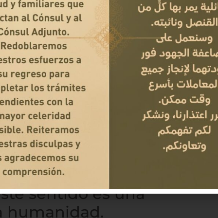
ivas durante los últimos cuatro meses del
anizaciones de patrimonio ahora tienen una
s, museos y edificios históricos dentro de
no han cumplido hasta el momento.
monio cultural en
s deberes y nuestra
este sentido es una
la humanidad.