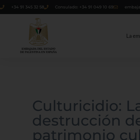
+34 91 345 32 58
Consulado: +34 91 049 10 69
embaja
La em
Culturicidio: L
destrucción d
patrimonio cul