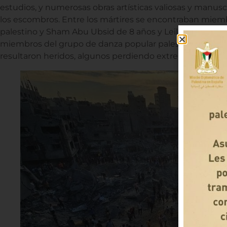
estudios, y numerosas obras artísticas valiosas y manusc
los escombros. Entre los mártires se encontraban mie
palestino y Sham Abu Ubsid de 8 años y Leila Abdel Fatta
miembros del grupo de danza popular palestina Champio
resultaron heridos, algunos perdiendo extremidades y p