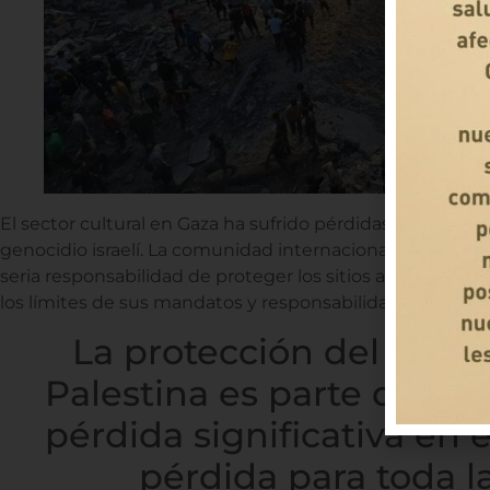
El sector cultural en Gaza ha sufrido pérdidas significat
genocidio israelí. La comunidad internacional y las org
seria responsabilidad de proteger los sitios arqueológico
los límites de sus mandatos y responsabilidades, que 
La protección del patri
Palestina es parte de su
pérdida significativa en 
pérdida para toda 