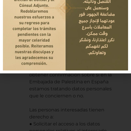
Capitales y Financiación del
Terrorismo.
Datos de los suscriptores: Desde
que el usuario se suscribe hasta
que se da de baja.
.¿Cuáles son tus derechos en lo
que concierne al uso de tus
datos?
Cualquier persona tiene derecho a
obtener confirmación sobre si en la
Embajada de Palestina en España
estamos tratando datos personales
que le conciernen o no.
Las personas interesadas tienen
derecho a:
● Solicitar el acceso a los datos
personales relativos al interesado.