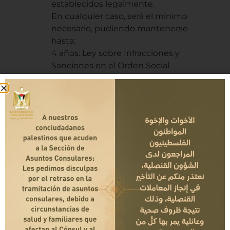
establecidos legalmente.
En cualquier caso, será el mínimo
necesario, pudiendo mantenerse
hasta:
4 años: Ley sobre Infracciones y
Sanciones en el Orden Social
(obligaciones en materia de
afiliación, altas, bajas, cotización,
pago de salarios…); Arts. 66 y ss. Ley
General Tributaria (libros de
contabilidad…).
5 años: Art. 1964 del Código Civil
(acciones personales sin plazo
especial).
6 años: Art. 30 del Código de
Comercio (libros de contabilidad,
facturas…).
10 años: Art. 25 de la Ley de
Prevención del Blanqueo de