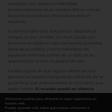
oscuridad, sus dedos hundiéndose
accidentalmente en su cerebro. Ella es una de
las pocas que sollozó, rindiéndose ante el
recuerdo.
Su familia había sido atacada por disparos de
tanque, no por un misil. Un dron, quizás con
sensores sensibles al calor piensa ella, planeaba
fuera de su edificio, y los bombardeos los
siguieron mientras corrían de un lado de su
apartamento al otro, incapaces de salir.
Estaba segura de que alguien detrás de una
pantalla los estaba manipulando antes de dar el
golpe final que atravesó tanto al niño como a su
padre herido.
El mundo quedó en silencio
después de eso.
El fuego de los tanques se
Utilizamos cookies para ofrecerte la mejor experiencia en
detuvo,
“como si hubieran venido solo para
nuestra web.
matar a mi amado hijo”,
dijo.
Puedes aprender más sobre qué cookies utilizamos o