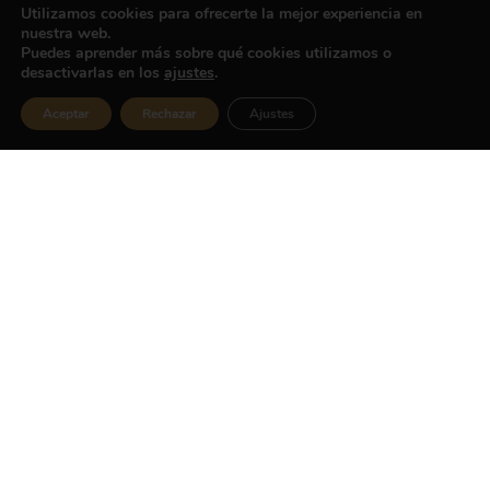
Utilizamos cookies para ofrecerte la mejor experiencia en
nuestra web.
Puedes aprender más sobre qué cookies utilizamos o
desactivarlas en los
ajustes
.
Aceptar
Rechazar
Ajustes
ARTÍCULO ANTERIOR
SIGUIENTE ARTÍCULO