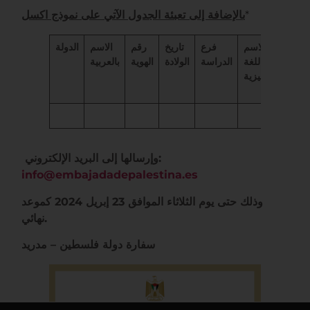
بالإضافة إلى تعبئة الجدول الآتي على نموذج اكسل
*
امي
الاسم
فرع
تاريخ
رقم
الاسم
الدولة
أو
باللغة
الدراسة
الولادة
الهوية
بالعربية
اسة
الانجليزية
اصة
وإرسالها إلى البريد الإلكتروني:
info@embajadadepalestina.es
وذلك حتى يوم الثلاثاء الموافق 23 إبريل 2024 كموعد
نهائي.
سفارة دولة فلسطين – مدريد