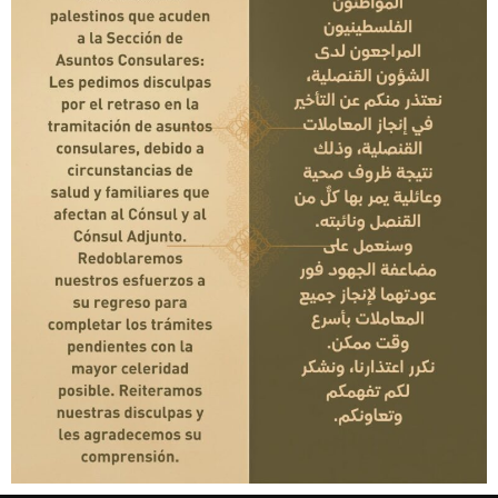
+34 91 345 32 58
embajada@embajadadepalestina.es
Avda. de Pío XII, 20. 28016 Madrid
EMBAJADA
La embajada
Estado de Palestina
Historia de Palestina
Noticias
Contacto
CONSULADO