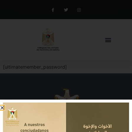
[ultimatemember_password]