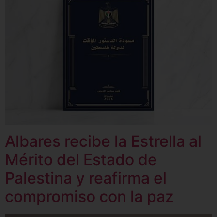
Albares recibe la Estrella al
Mérito del Estado de
Palestina y reafirma el
compromiso con la paz