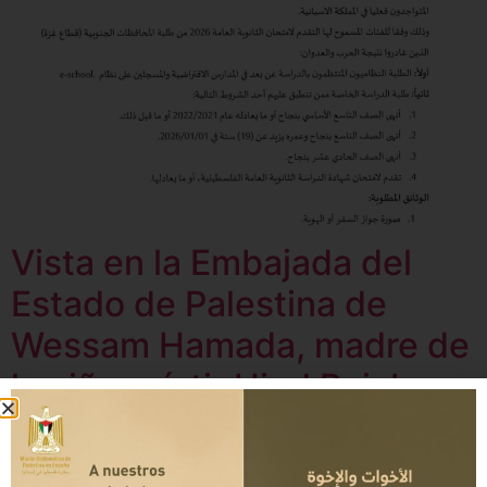
Vista en la Embajada del
Estado de Palestina de
Wessam Hamada, madre de
la niña mártir Hind Rajab
Servicios Consulares de la