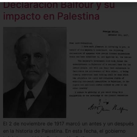
Declaración Balfour y su
impacto en Palestina
El 2 de noviembre de 1917 marcó un antes y un después
en la historia de Palestina. En esta fecha, el gobierno